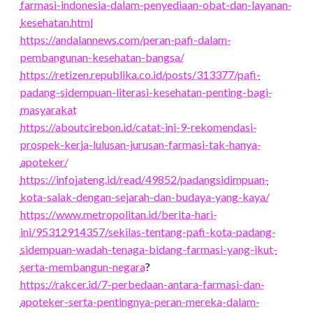
farmasi-indonesia-dalam-penyediaan-obat-dan-layanan-
kesehatan.html
https://andalannews.com/peran-pafi-dalam-
pembangunan-kesehatan-bangsa/
https://retizen.republika.co.id/posts/313377/pafi-
padang-sidempuan-literasi-kesehatan-penting-bagi-
masyarakat
https://aboutcirebon.id/catat-ini-9-rekomendasi-
prospek-kerja-lulusan-jurusan-farmasi-tak-hanya-
apoteker/
https://infojateng.id/read/49852/padangsidimpuan-
kota-salak-dengan-sejarah-dan-budaya-yang-kaya/
https://www.metropolitan.id/berita-hari-
ini/95312914357/sekilas-tentang-pafi-kota-padang-
sidempuan-wadah-tenaga-bidang-farmasi-yang-ikut-
serta-membangun-negara
?
https://rakcer.id/7-perbedaan-antara-farmasi-dan-
apoteker-serta-pentingnya-peran-mereka-dalam-