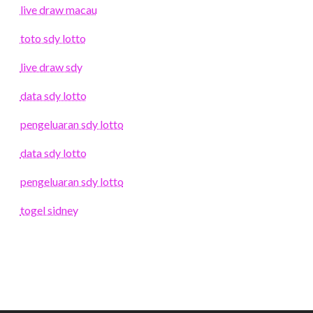
live draw macau
toto sdy lotto
live draw sdy
data sdy lotto
pengeluaran sdy lotto
data sdy lotto
pengeluaran sdy lotto
togel sidney