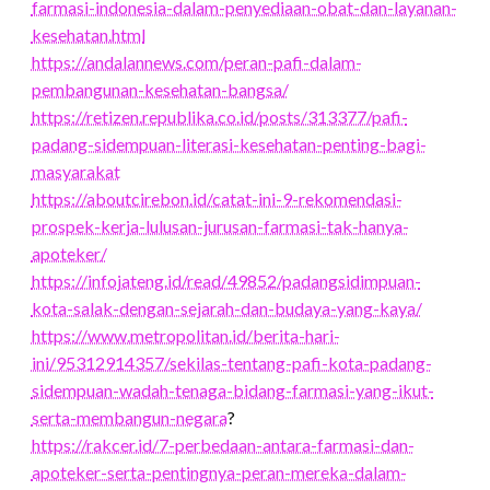
farmasi-indonesia-dalam-penyediaan-obat-dan-layanan-
kesehatan.html
https://andalannews.com/peran-pafi-dalam-
pembangunan-kesehatan-bangsa/
https://retizen.republika.co.id/posts/313377/pafi-
padang-sidempuan-literasi-kesehatan-penting-bagi-
masyarakat
https://aboutcirebon.id/catat-ini-9-rekomendasi-
prospek-kerja-lulusan-jurusan-farmasi-tak-hanya-
apoteker/
https://infojateng.id/read/49852/padangsidimpuan-
kota-salak-dengan-sejarah-dan-budaya-yang-kaya/
https://www.metropolitan.id/berita-hari-
ini/95312914357/sekilas-tentang-pafi-kota-padang-
sidempuan-wadah-tenaga-bidang-farmasi-yang-ikut-
serta-membangun-negara
?
https://rakcer.id/7-perbedaan-antara-farmasi-dan-
apoteker-serta-pentingnya-peran-mereka-dalam-