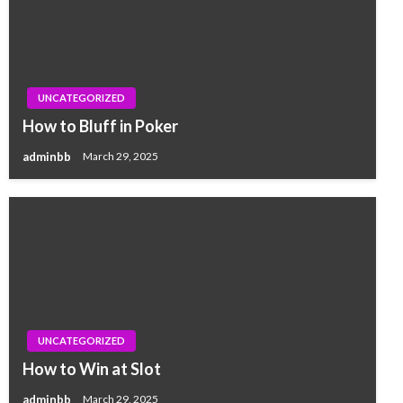
UNCATEGORIZED
How to Bluff in Poker
adminbb
March 29, 2025
UNCATEGORIZED
How to Win at Slot
adminbb
March 29, 2025