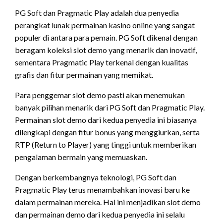
PG Soft dan Pragmatic Play adalah dua penyedia
perangkat lunak permainan kasino online yang sangat
populer di antara para pemain. PG Soft dikenal dengan
beragam koleksi slot demo yang menarik dan inovatif,
sementara Pragmatic Play terkenal dengan kualitas
grafis dan fitur permainan yang memikat.
Para penggemar slot demo pasti akan menemukan
banyak pilihan menarik dari PG Soft dan Pragmatic Play.
Permainan slot demo dari kedua penyedia ini biasanya
dilengkapi dengan fitur bonus yang menggiurkan, serta
RTP (Return to Player) yang tinggi untuk memberikan
pengalaman bermain yang memuaskan.
Dengan berkembangnya teknologi, PG Soft dan
Pragmatic Play terus menambahkan inovasi baru ke
dalam permainan mereka. Hal ini menjadikan slot demo
dan permainan demo dari kedua penyedia ini selalu