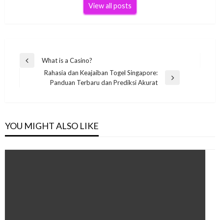
View all posts
Post
What is a Casino?
Previous
navigation
Rahasia dan Keajaiban Togel Singapore:
Post
Next
Panduan Terbaru dan Prediksi Akurat
Post
YOU MIGHT ALSO LIKE