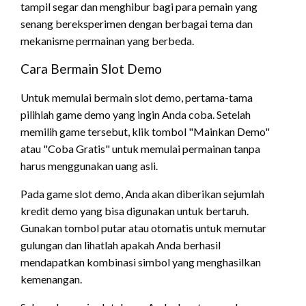
tampil segar dan menghibur bagi para pemain yang
senang bereksperimen dengan berbagai tema dan
mekanisme permainan yang berbeda.
Cara Bermain Slot Demo
Untuk memulai bermain slot demo, pertama-tama
pilihlah game demo yang ingin Anda coba. Setelah
memilih game tersebut, klik tombol "Mainkan Demo"
atau "Coba Gratis" untuk memulai permainan tanpa
harus menggunakan uang asli.
Pada game slot demo, Anda akan diberikan sejumlah
kredit demo yang bisa digunakan untuk bertaruh.
Gunakan tombol putar atau otomatis untuk memutar
gulungan dan lihatlah apakah Anda berhasil
mendapatkan kombinasi simbol yang menghasilkan
kemenangan.