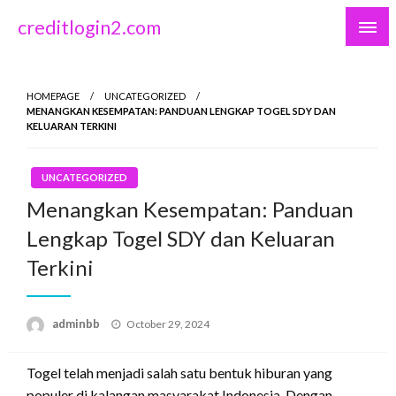
Skip
creditlogin2.com
to
content
HOMEPAGE
UNCATEGORIZED
MENANGKAN KESEMPATAN: PANDUAN LENGKAP TOGEL SDY DAN
KELUARAN TERKINI
UNCATEGORIZED
Menangkan Kesempatan: Panduan
Lengkap Togel SDY dan Keluaran
Terkini
Posted
adminbb
October 29, 2024
on
Togel telah menjadi salah satu bentuk hiburan yang
populer di kalangan masyarakat Indonesia. Dengan