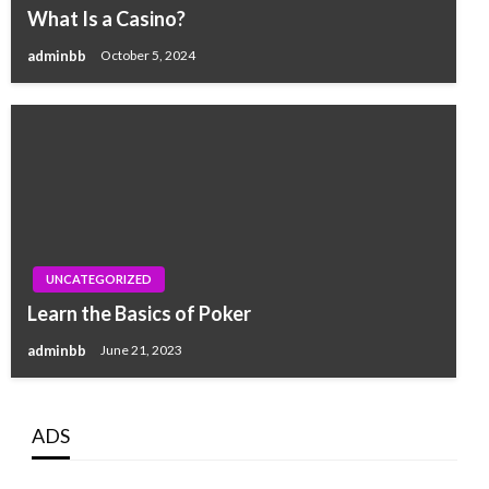
What Is a Casino?
adminbb
October 5, 2024
UNCATEGORIZED
Learn the Basics of Poker
adminbb
June 21, 2023
ADS