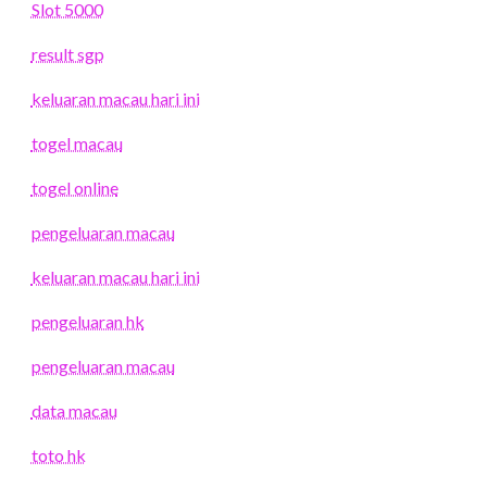
Slot 5000
result sgp
keluaran macau hari ini
togel macau
togel online
pengeluaran macau
keluaran macau hari ini
pengeluaran hk
pengeluaran macau
data macau
toto hk