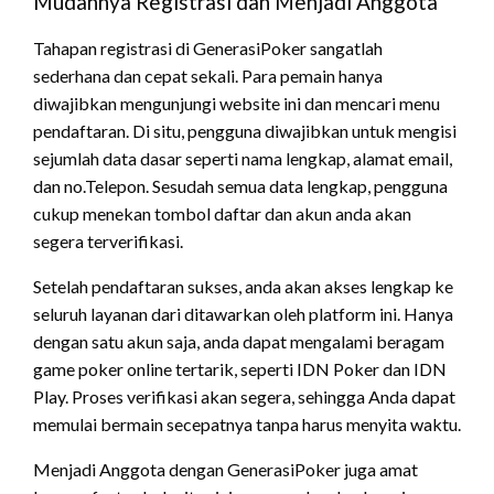
Mudahnya Registrasi dan Menjadi Anggota
Tahapan registrasi di GenerasiPoker sangatlah
sederhana dan cepat sekali. Para pemain hanya
diwajibkan mengunjungi website ini dan mencari menu
pendaftaran. Di situ, pengguna diwajibkan untuk mengisi
sejumlah data dasar seperti nama lengkap, alamat email,
dan no.Telepon. Sesudah semua data lengkap, pengguna
cukup menekan tombol daftar dan akun anda akan
segera terverifikasi.
Setelah pendaftaran sukses, anda akan akses lengkap ke
seluruh layanan dari ditawarkan oleh platform ini. Hanya
dengan satu akun saja, anda dapat mengalami beragam
game poker online tertarik, seperti IDN Poker dan IDN
Play. Proses verifikasi akan segera, sehingga Anda dapat
memulai bermain secepatnya tanpa harus menyita waktu.
Menjadi Anggota dengan GenerasiPoker juga amat