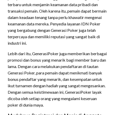
terbaru untuk menjamin keamanan data pribadi dan
transaksi pemain. Oleh karena itu, pemain dapat bermain
dalam keadaan tenang tanpa perlu khawatir mengenai
keamanan data mereka. Penyedia layanan IDN Poker
yang bergabung dengan Generasi Poker juga telah
terpercaya dan memiliki reputasi yang sangat baik di
industri ini.
Lebih dari itu, GenerasiPoker juga memberikan berbagai
promosi dan bonus yang menarik bagi member baru dan
lama. Dengan cara melakukan pendaftaran di tautan
Generasi Poker, para pemain dapat menikmati banyak
bonus pendaftar yang menarik, dan kesempatan untuk
ikut turnamen dengan hadiah yang sangat mengesankan.
Dengan semua keistimewaan ini, GenerasiPoker layak
dicoba oleh setiap orang yang mengalami keseruan
poker di dunia maya.