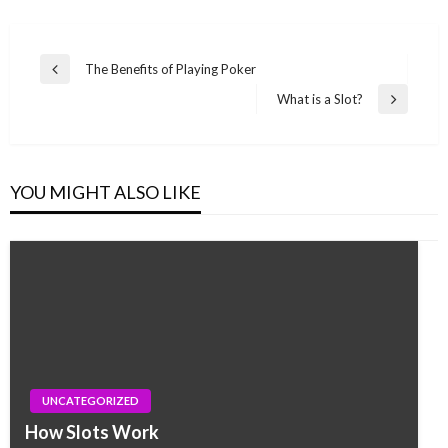
Post
The Benefits of Playing Poker
Previous
navigation
Post
What is a Slot?
Next
Post
YOU MIGHT ALSO LIKE
UNCATEGORIZED
How Slots Work