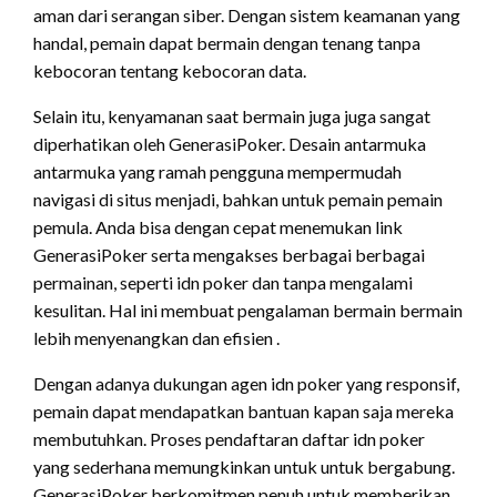
aman dari serangan siber. Dengan sistem keamanan yang
handal, pemain dapat bermain dengan tenang tanpa
kebocoran tentang kebocoran data.
Selain itu, kenyamanan saat bermain juga juga sangat
diperhatikan oleh GenerasiPoker. Desain antarmuka
antarmuka yang ramah pengguna mempermudah
navigasi di situs menjadi, bahkan untuk pemain pemain
pemula. Anda bisa dengan cepat menemukan link
GenerasiPoker serta mengakses berbagai berbagai
permainan, seperti idn poker dan tanpa mengalami
kesulitan. Hal ini membuat pengalaman bermain bermain
lebih menyenangkan dan efisien .
Dengan adanya dukungan agen idn poker yang responsif,
pemain dapat mendapatkan bantuan kapan saja mereka
membutuhkan. Proses pendaftaran daftar idn poker
yang sederhana memungkinkan untuk untuk bergabung.
GenerasiPoker berkomitmen penuh untuk memberikan