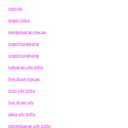
toto hk
togel china
pengeluaran macau
togel hongkong
togel hongkong
keluaran sdy lotto
live draw macau
toto sdy lotto
live draw sdy
data sdy lotto
pengeluaran sdy lotto