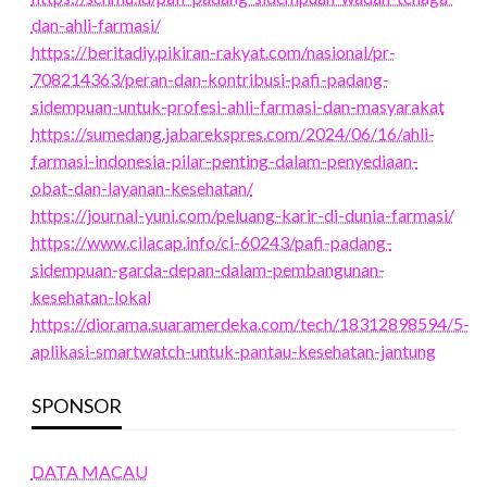
dan-ahli-farmasi/
https://beritadiy.pikiran-rakyat.com/nasional/pr-
708214363/peran-dan-kontribusi-pafi-padang-
sidempuan-untuk-profesi-ahli-farmasi-dan-masyarakat
https://sumedang.jabarekspres.com/2024/06/16/ahli-
farmasi-indonesia-pilar-penting-dalam-penyediaan-
obat-dan-layanan-kesehatan/
https://journal-yuni.com/peluang-karir-di-dunia-farmasi/
https://www.cilacap.info/ci-60243/pafi-padang-
sidempuan-garda-depan-dalam-pembangunan-
kesehatan-lokal
https://diorama.suaramerdeka.com/tech/18312898594/5-
aplikasi-smartwatch-untuk-pantau-kesehatan-jantung
SPONSOR
DATA MACAU