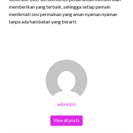
memberikan yang terbaik, sehingga setiap pemain
menikmati sesi permainan yang aman nyaman nyaman
tanpa ada hambatan yang berarti.
adminbb
View all posts