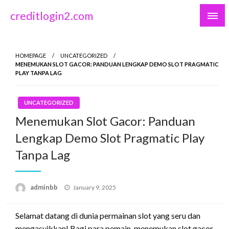
Skip
creditlogin2.com
to
content
HOMEPAGE
UNCATEGORIZED
MENEMUKAN SLOT GACOR: PANDUAN LENGKAP DEMO SLOT PRAGMATIC
PLAY TANPA LAG
UNCATEGORIZED
Menemukan Slot Gacor: Panduan
Lengkap Demo Slot Pragmatic Play
Tanpa Lag
Posted
adminbb
January 9, 2025
on
Selamat datang di dunia permainan slot yang seru dan
mengasyikkan! Bagi para pemain, menemukan slot gacor